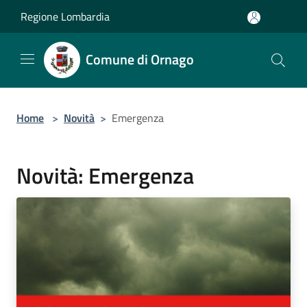
Salta al contenuto principale
Regione Lombardia
Comune di Ornago
Home
>
Novità
>
Emergenza
Novità: Emergenza