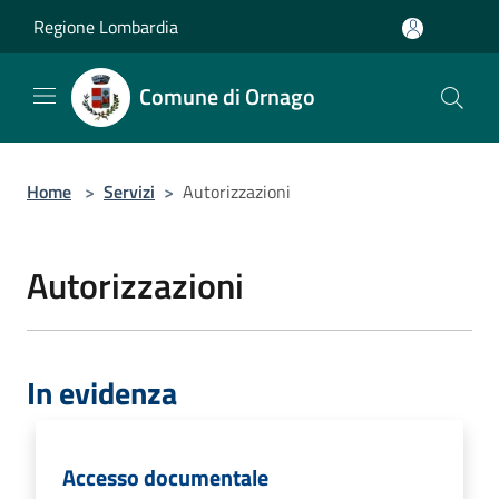
Salta al contenuto principale
Regione Lombardia
Comune di Ornago
Home
>
Servizi
>
Autorizzazioni
Autorizzazioni
In evidenza
Accesso documentale