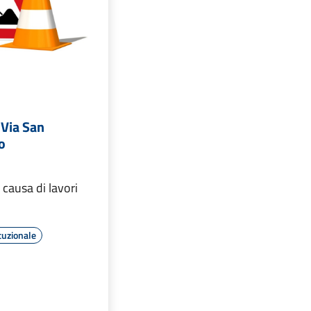
 Via San
o
a causa di lavori
tuzionale