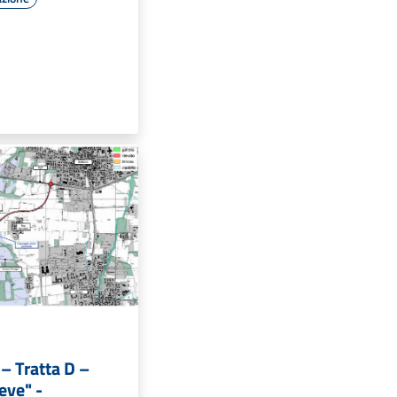
 Tratta D –
eve" -