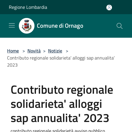
Salta al contenuto principale
Regione Lombardia
Comune di Ornago
Home
>
Novità
>
Notizie
>
Contributo regionale solidarieta' alloggi sap annualita'
2023
Contributo regionale
solidarieta' alloggi
sap annualita' 2023
contributo regionale solidarietà avviso pubblico