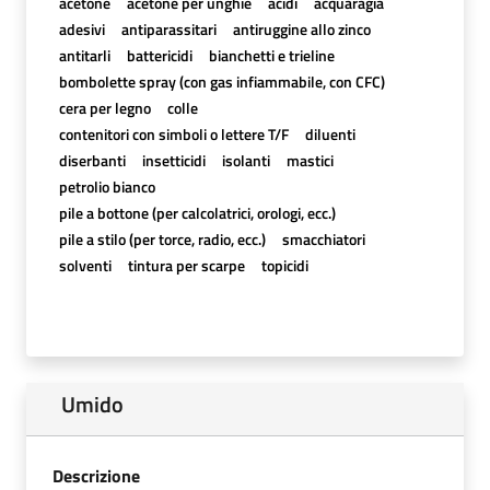
acetone
acetone per unghie
acidi
acquaragia
adesivi
antiparassitari
antiruggine allo zinco
antitarli
battericidi
bianchetti e trieline
bombolette spray (con gas infiammabile, con CFC)
cera per legno
colle
contenitori con simboli o lettere T/F
diluenti
diserbanti
insetticidi
isolanti
mastici
petrolio bianco
pile a bottone (per calcolatrici, orologi, ecc.)
pile a stilo (per torce, radio, ecc.)
smacchiatori
solventi
tintura per scarpe
topicidi
Umido
Descrizione