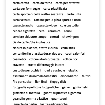
carta cerata
carta da forno
carta per affettati
carta per formaggio
carta plastificata
carta sporca di colla o altre sostanze
carta unta
carta vetrata
cartone per la pizza sporco e unto
cassette audio
cassette video
cd e custodie
cenere sigarette
cera
ceramica
cerini
cerniere chiusure lampo
cerotti
chewingum
cialde caffè /the in plastica
cinture in plastica, stoffa e cuoio
colla stick
contenitori in plastica dura/ deo wc
copri caloriferi
cosmetici
cotone idrofilo/ovatta
cotton fioc
cravatte
croste di formaggio in cera
custodie per occhiali
dvd e custodie
elastici
escrementi di animali domestici
evidenziatori
feltrini
filo per cucito
fiori finti
floppy disk
fotografie e pellicole fotografiche
garze
goniometri
graffette di metallo
guanti di plastica e gomma
guanti in gomma e lattice
guarnizioni
lamette da barba
lastre radiografiche