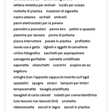
lettiera sintetica per animali
lucido per scarpe
mollette di plastica
mozziconi di sigaretta
nastro adesivo
occhiali
ombrelli
panni elettrostatici per la polvere
pannolini e pannoloni
penne biro
pettini e spazzole
piastrine per zanzare
piume di pollame
placca interruttore
posate in plastica
profilattici
rasoio usa e getta
righelli e oggetti di cancelleria
rullino fotografico
sacchetti per aspirapolvere
salvagente gonfiabile
salviette umidificate
saponette
sbianchetti
scontrini
scopino da wc
segatura
siringhe (con l'apposito cappuccio inserito sull'ago)
spazzolini
spugne
stracci
tamponi per timbri
temperamatite
tovaglia plastificata
tovaglioli di carta colorati
tubetti per creme/dentifricio
tuta tessuto non tessuto (tnt)
uncinetto
videocassette
zoccoli in legno
zoccoli in plastica