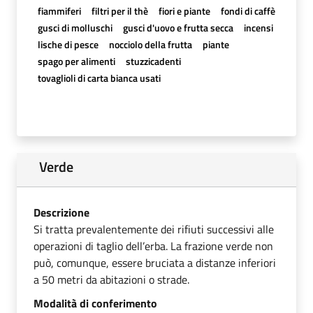
fiammiferi
filtri per il thè
fiori e piante
fondi di caffè
gusci di molluschi
gusci d'uovo e frutta secca
incensi
lische di pesce
nocciolo della frutta
piante
spago per alimenti
stuzzicadenti
tovaglioli di carta bianca usati
Verde
Descrizione
Si tratta prevalentemente dei rifiuti successivi alle
operazioni di taglio dell’erba. La frazione verde non
può, comunque, essere bruciata a distanze inferiori
a 50 metri da abitazioni o strade.
Modalità di conferimento