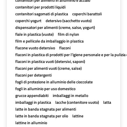
contenitori per alimenti in alluminio e acciaio
contenitori per prodotti liquidi
contenitori sagomati di plastica
coperchi barattoli
coperchi yogurt
detersivo (sacchetto vuoto)
dispensatori per alimenti (creme, salse, yogurt)
fiale in plastica (vuote)
film di nylon
film e pellicole da imballaggio in plastica
flacone vuoto detersivo
flaconi
flaconi in plastica di prodotti per l’igiene personale e per la pulizia
flaconi in plastica vuoti (detersivi, saponi)
flaconi per alimenti vuoti (creme, salse)
flaconi per detergenti
fogli di protezione in alluminio delle cioccolate
fogli in alluminio per uso domestico
grucce appendiabiti
imballaggi in metallo
imballaggi in plastica
lacche (contenitore vuoto)
latta
latte in banda stagnata per alimenti
latte in banda stagnata per olio
lattine
lattine in alluminio