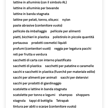
lattine in alluminio (con il simbolo AL)
lattine in alluminio per bevande
lattine in banda stagnata
lattine per pelati, tonno, olio,ecc
nylon
paste abrasive (contenitore vuoto)
pellicole da imballaggio
pellicole per alimenti
piatti, bicchieri in plastica
polistirolo in piccole quantità
portauova
prodotti cosmetici liquidi
profumi (contenitori vuoti)
reggia per legatura pacchi
reti per frutta e verdura
sacchetti di carta con interno plastificato
sacchetti di plastica
sacchetti per patatine e caramelle
sacchi e sacchetti in plastica (fuorché per materiale edile)
sacchi per alimenti per animali
sacchi per detersivi
sacchi per prodotti di giardinaggio
scatolette e lattine in banda stagnata
scatolette per tonno e legumi
shampoo
shoppers
stagnola
tappi di bottiglia
Tetrapak
tintura per abiti o scarpe (contenitore vuoto)