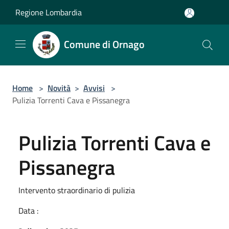
Salta al contenuto principale
Regione Lombardia
Comune di Ornago
Home
>
Novità
>
Avvisi
>
Pulizia Torrenti Cava e Pissanegra
Pulizia Torrenti Cava e
Pissanegra
Intervento straordinario di pulizia
Data :