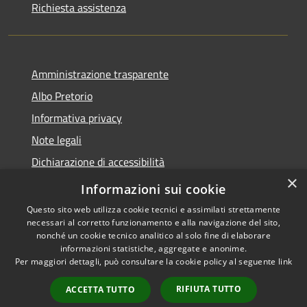
Richiesta assistenza
Amministrazione trasparente
Albo Pretorio
Informativa privacy
Note legali
Dichiarazione di accessibilità
×
Obiettivi di accessibilità
Informazioni sui cookie
Questo sito web utilizza cookie tecnici e assimilati strettamente
necessari al corretto funzionamento e alla navigazione del sito,
nonché un cookie tecnico analitico al solo fine di elaborare
informazioni statistiche, aggregate e anonime.
RSS
Copyright © 2026 • Comune di
Per maggiori dettagli, può consultare la cookie policy al seguente
link
Accessibilità
Ornago • Powered by
Privacy
Municipium
Accesso
•
RIFIUTA TUTTO
ACCETTA TUTTO
Cookie
redazione