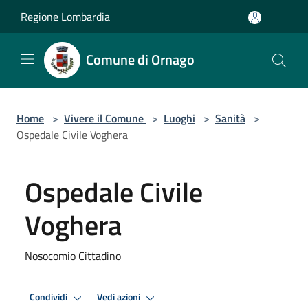
Salta al contenuto principale
Regione Lombardia
Comune di Ornago
Home
>
Vivere il Comune
>
Luoghi
>
Sanità
>
Ospedale Civile Voghera
Ospedale Civile
Voghera
Nosocomio Cittadino
Condividi
Vedi azioni