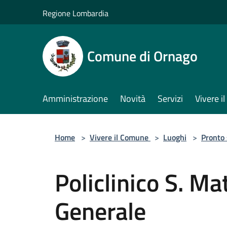
Salta al contenuto principale
Regione Lombardia
Comune di Ornago
Amministrazione
Novità
Servizi
Vivere 
Home
>
Vivere il Comune
>
Luoghi
>
Pronto
Policlinico S. M
Generale