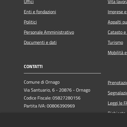
Uffici
Vita lavor
Enti e fondazioni
Imprese 
Politici
Appalti pu
Personale Amministrativo
Catasto e
Documenti e dati
Turismo
Mobilità e
CONTATTI
Comune di Ornago
Prenotaz
Via Santuario, 6 - 20876 - Ornago
Segnalazi
Codice Fiscale: 05827280156
Leggi le 
Partita IVA: 00806390969
Richiesta
PEC:
protocollo.comuneornago@postecert.it