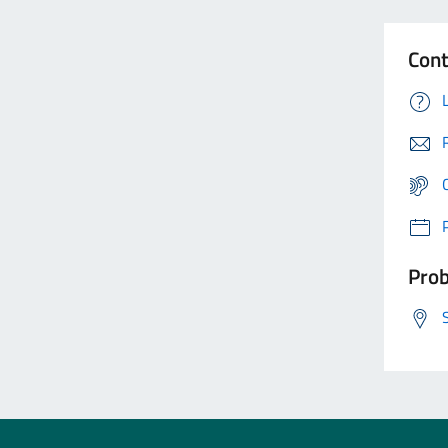
Cont
Prob