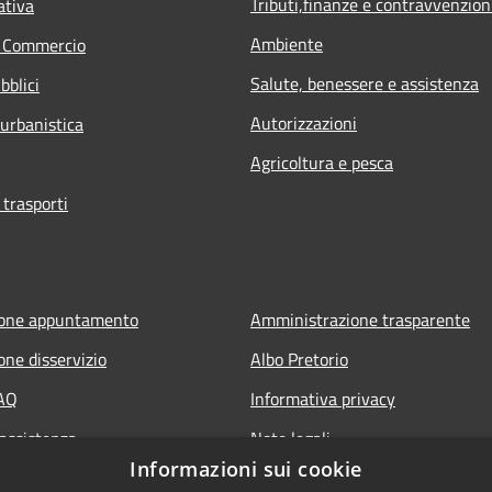
Tributi,finanze e contravvenzion
ativa
Ambiente
e Commercio
Salute, benessere e assistenza
bblici
Autorizzazioni
 urbanistica
Agricoltura e pesca
 trasporti
ione appuntamento
Amministrazione trasparente
one disservizio
Albo Pretorio
FAQ
Informativa privacy
 assistenza
Note legali
Informazioni sui cookie
Dichiarazione di accessibilità