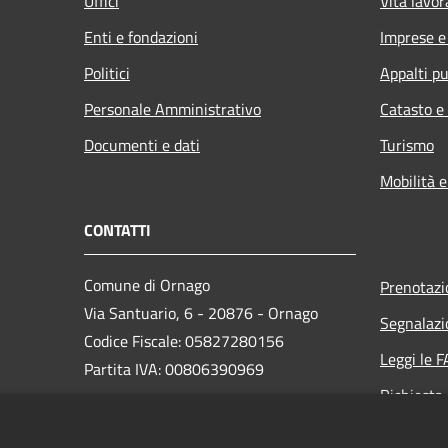
Uffici
Vita lavor
Enti e fondazioni
Imprese 
Politici
Appalti pu
Personale Amministrativo
Catasto e
Documenti e dati
Turismo
Mobilità e
CONTATTI
Comune di Ornago
Prenotaz
Via Santuario, 6 - 20876 - Ornago
Segnalazi
Codice Fiscale: 05827280156
Leggi le 
Partita IVA: 00806390969
Richiesta
PEC:
protocollo.comuneornago@postecert.it