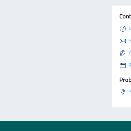
Cont
Prob