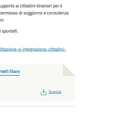
pporto ai cittadini stranieri per il
el permesso di soggiorno e consulenza
eri.
 sportelli.
ilitazione-e-integrazione-cittadini-
telli Stars
PDF
Scarica