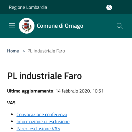
Salta al contenuto principale
Regione Lombardia
Comune di Ornago
Home
>
PL industriale Faro
PL industriale Faro
Ultimo aggiornamento
: 14 febbraio 2020, 10:51
VAS
Convocazione conferenza
Informazione di esclusione
Pareri esclusione VAS