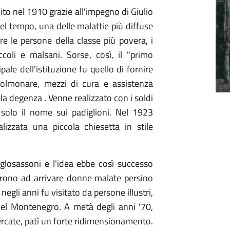
to nel 1910 grazie all'impegno di Giulio
el tempo, una delle malattie più diffuse
re le persone della classe più povera, i
ccoli e malsani. Sorse, così, il "primo
pale dell'istituzione fu quello di fornire
polmonare, mezzi di cura e assistenza
la degenza . Venne realizzato con i soldi
o solo il nome sui padiglioni. Nel 1923
izzata una piccola chiesetta in stile
nglosassoni e l'idea ebbe così successo
iarono ad arrivare donne malate persino
negli anni fu visitato da persone illustri,
del Montenegro. A metà degli anni '70,
rcate, patì un forte ridimensionamento.