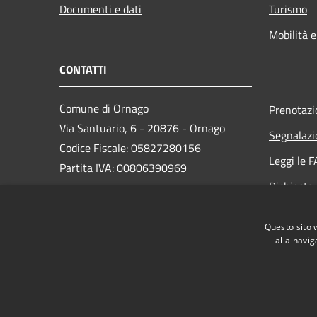
Documenti e dati
Turismo
Mobilità e
CONTATTI
Comune di Ornago
Prenotaz
Via Santuario, 6 - 20876 - Ornago
Segnalazi
Codice Fiscale: 05827280156
Leggi le 
Partita IVA: 00806390969
Richiesta
PEC:
protocollo.comuneornago@postecert.it
Questo sito 
Centralino Unico: 039628631
alla navig