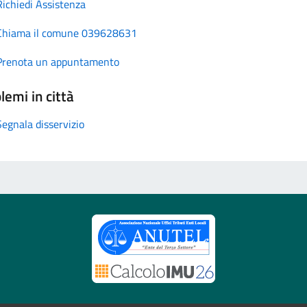
Richiedi Assistenza
Chiama il comune 039628631
Prenota un appuntamento
lemi in città
Segnala disservizio