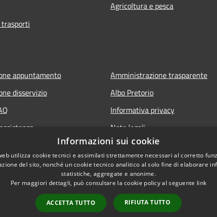
Agricoltura e pesca
 trasporti
ione appuntamento
Amministrazione trasparente
one disservizio
Albo Pretorio
FAQ
Informativa privacy
 assistenza
Note legali
Informazioni sui cookie
Dichiarazione di accessibilità
web utilizza cookie tecnici e assimilati strettamente necessari al corretto fu
Obiettivi di accessibilità
azione del sito, nonché un cookie tecnico analitico al solo fine di elaborare i
statistiche, aggregate e anonime.
Per maggiori dettagli, può consultare la cookie policy al seguente
link
RIFIUTA TUTTO
ACCETTA TUTTO