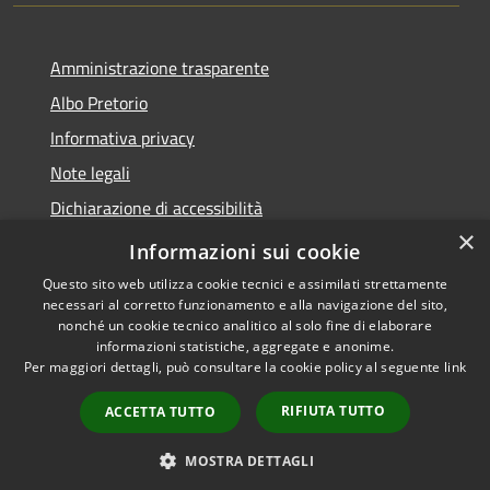
Amministrazione trasparente
Albo Pretorio
Informativa privacy
Note legali
Dichiarazione di accessibilità
×
Obiettivi di accessibilità
Informazioni sui cookie
Questo sito web utilizza cookie tecnici e assimilati strettamente
necessari al corretto funzionamento e alla navigazione del sito,
nonché un cookie tecnico analitico al solo fine di elaborare
informazioni statistiche, aggregate e anonime.
RSS
Copyright © 2026 • Comune di
Per maggiori dettagli, può consultare la cookie policy al seguente
link
Accessibilità
Ornago • Powered by
Privacy
Municipium
Accesso
•
RIFIUTA TUTTO
ACCETTA TUTTO
Cookie
redazione
Mappa del sito
MOSTRA DETTAGLI