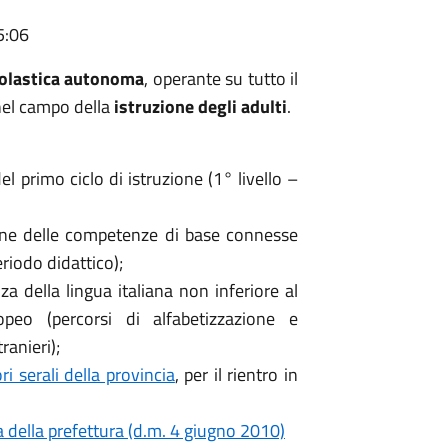
5:06
colastica autonoma
, operante su tutto il
nel campo della
istruzione degli adulti
.
l primo ciclo di istruzione (1° livello –
zione delle competenze di base connesse
eriodo didattico);
nza della lingua italiana non inferiore al
eo (percorsi di alfabetizzazione e
ranieri);
i serali della provincia
, per il rientro in
na della prefettura (d.m. 4 giugno 2010)