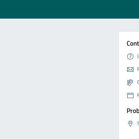
Cont
Prob