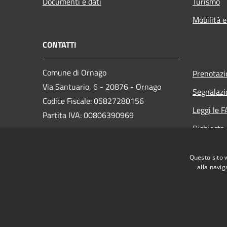
Documenti e dati
Turismo
Mobilità e
CONTATTI
Comune di Ornago
Prenotaz
Via Santuario, 6 - 20876 - Ornago
Segnalazi
Codice Fiscale: 05827280156
Leggi le 
Partita IVA: 00806390969
Richiesta
PEC:
protocollo.comuneornago@postecert.it
Questo sito 
Centralino Unico: 039628631
alla navig
RSS
Accessibilità
Privacy
Cookie
Mappa de