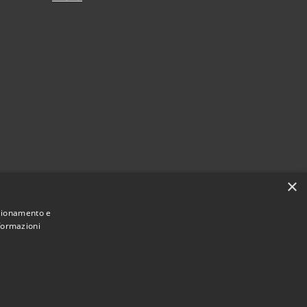
×
nzionamento e
nformazioni
Municipium
Accesso redazione