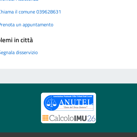
Chiama il comune 039628631
Prenota un appuntamento
lemi in città
Segnala disservizio