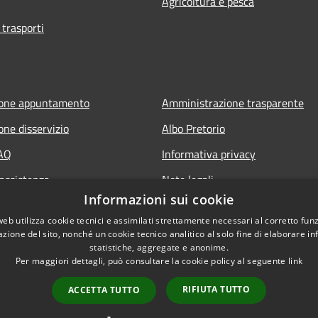
Agricoltura e pesca
 trasporti
ione appuntamento
Amministrazione trasparente
one disservizio
Albo Pretorio
FAQ
Informativa privacy
 assistenza
Note legali
Informazioni sui cookie
Dichiarazione di accessibilità
web utilizza cookie tecnici e assimilati strettamente necessari al corretto fu
Obiettivi di accessibilità
azione del sito, nonché un cookie tecnico analitico al solo fine di elaborare i
statistiche, aggregate e anonime.
Per maggiori dettagli, può consultare la cookie policy al seguente
link
RIFIUTA TUTTO
ACCETTA TUTTO
l sito