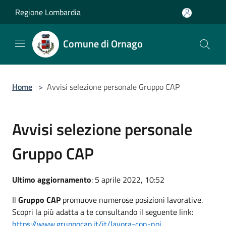
Salta al contenuto principale
Regione Lombardia
Comune di Ornago
Home
>
Avvisi selezione personale Gruppo CAP
Avvisi selezione personale
Gruppo CAP
Ultimo aggiornamento
: 5 aprile 2022, 10:52
Il
Gruppo CAP
promuove numerose posizioni lavorative.
Scopri la più adatta a te consultando il seguente link:
https://www.gruppocap.it/it/lavora-con-noi