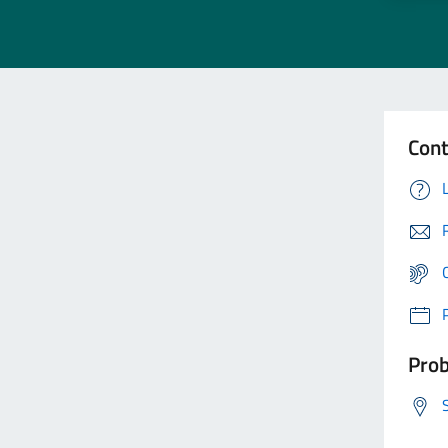
Cont
Prob