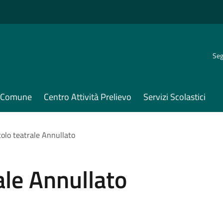
Seg
il Comune
Centro Attività Prelievo
Servizi Scolastici
olo teatrale Annullato
ale Annullato