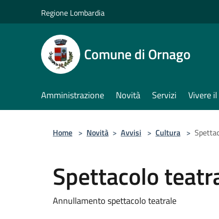
Salta al contenuto principale
Regione Lombardia
Comune di Ornago
Amministrazione
Novità
Servizi
Vivere 
Home
>
Novità
>
Avvisi
>
Cultura
>
Spettac
Spettacolo teatr
Annullamento spettacolo teatrale