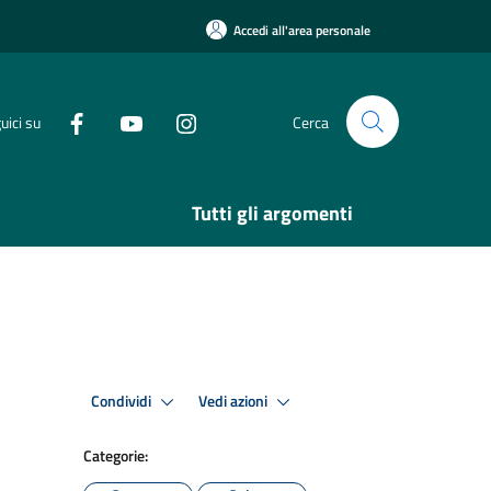
Accedi all'area personale
uici su
Cerca
Tutti gli argomenti
Condividi
Vedi azioni
Categorie: