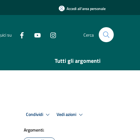
Accedi all'area personale
uici su
Cerca
Tutti gli argomenti
Condividi
Vedi azioni
Argomenti: