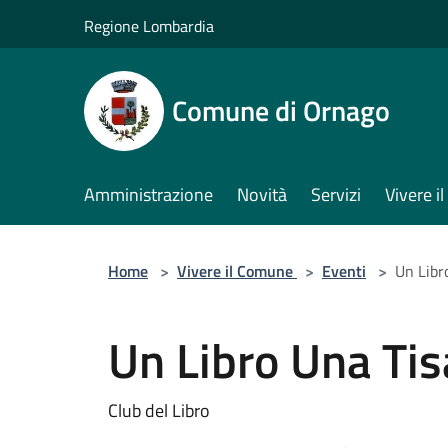
Salta al contenuto principale
Regione Lombardia
Comune di Ornago
Amministrazione
Novità
Servizi
Vivere 
Home
>
Vivere il Comune
>
Eventi
>
Un Libr
Un Libro Una Ti
Club del Libro