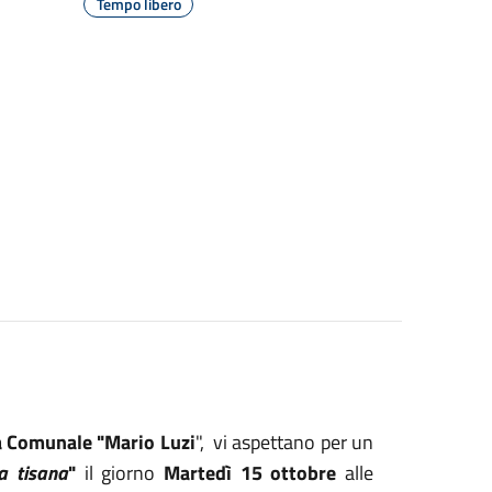
Tempo libero
a Comunale "Mario Luzi
", vi aspettano per un
a tisana
"
il giorno
Martedì 15 ottobre
alle