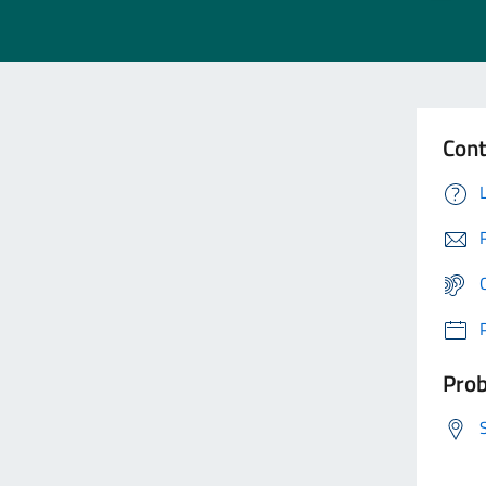
Cont
Prob