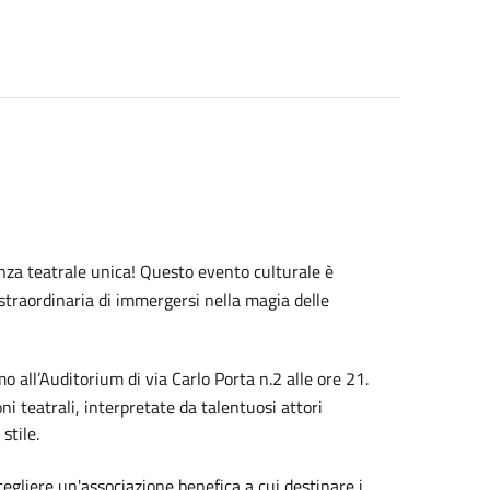
za teatrale unica! Questo evento culturale è
à straordinaria di immergersi nella magia delle
mo all’Auditorium di via Carlo Porta n.2 alle ore 21.
ni teatrali, interpretate da talentuosi attori
stile.
cegliere un'associazione benefica a cui destinare i