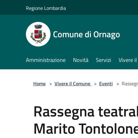
Salta al contenuto principale
Regione Lombardia
Comune di Ornago
Amministrazione
Novità
Servizi
Vivere 
Home
>
Vivere il Comune
>
Eventi
>
Rassegn
Rassegna teatral
Marito Tontolon