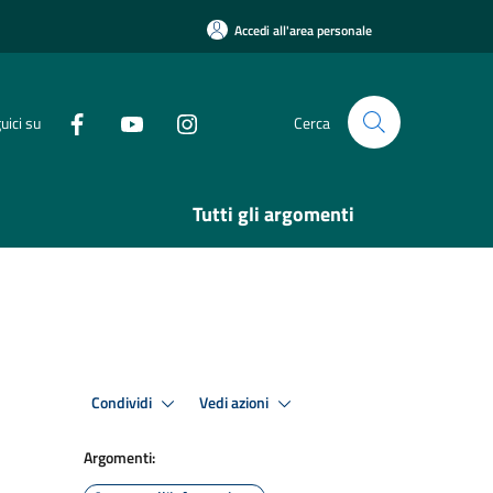
Accedi all'area personale
uici su
Cerca
Tutti gli argomenti
Condividi
Vedi azioni
Argomenti: