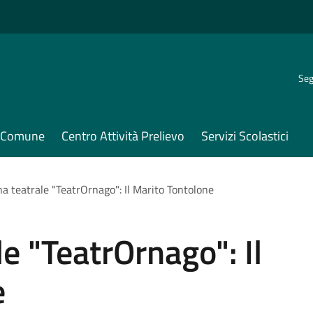
Seg
il Comune
Centro Attività Prelievo
Servizi Scolastici
a teatrale "TeatrOrnago": Il Marito Tontolone
e "TeatrOrnago": Il
e