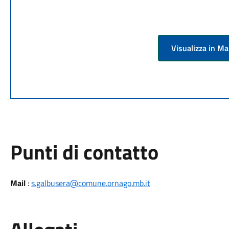
Visualizza in M
Punti di contatto
Mail
:
s.galbusera@comune.ornago.mb.it