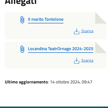
Allegati
Il marito Tontolone
PDF
Scarica
Locandina TeatrOrnago 2024-2025
PDF
Scarica
Ultimo aggiornamento
: 14 ottobre 2024, 09:47